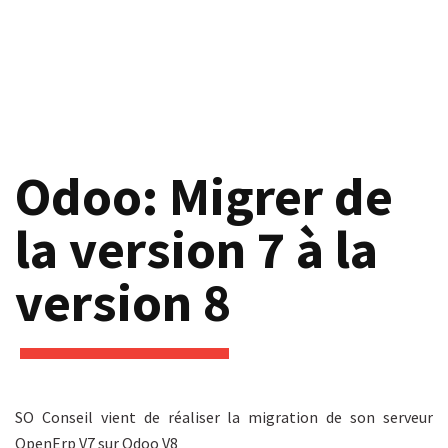
Odoo: Migrer de
la version 7 à la
version 8
SO Conseil vient de réaliser la migration de son serveur
OpenErp V7 sur Odoo V8