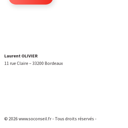
Laurent OLIVIER
11 rue Claire – 33200 Bordeaux
+33 6 22 89 18 70
contact@soconseil.fr
Mentions légales
© 2026 www.soconseil.fr - Tous droits réservés -
Création